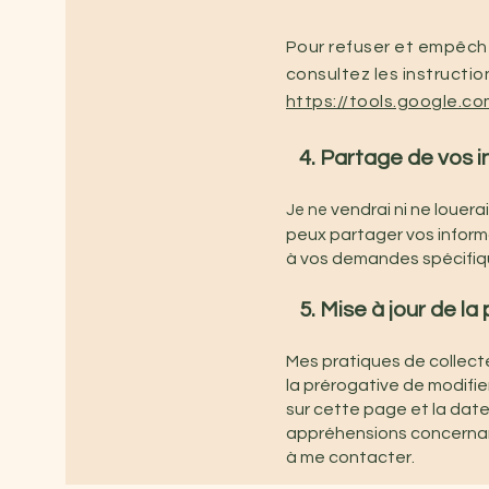
Pour refuser et empêche
consultez les instructio
https://tools.google.c
4. Partage de vos 
vendrai ni ne louera
J
e ne
peux partager vos inform
à vos demandes spécifiq
5. Mise à jour de la
Mes pratiques de collecte
la prérogative de modifie
sur cette page et la date 
appréhensions concernant
à me contacter.