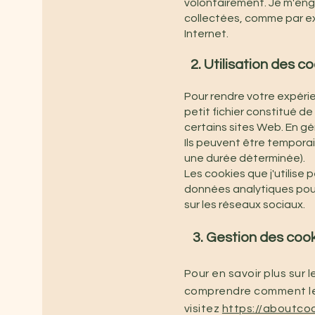
volontairement. Je m'enga
collectées, comme par ex
Internet.
2. Utilisation des c
Pour rendre votre expérien
petit fichier constitué d
certains sites Web. En gén
Ils peuvent être tempora
une durée déterminée).
Les cookies que j'utilise
données analytiques pour
sur les réseaux sociaux.
3. Gestion des coo
Pour en savoir plus sur 
comprendre comment les 
visitez
https://aboutcoo