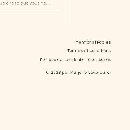
que chose que vous ne
 kinésiologie est une
’explorer les liens entre le
tal et certains schémas de
 la personne à retrouver un
e plus en plus de personnes
Mentions légales
inésiologue pour mieux co
Termes et conditions
Politique de confidentialité et cookies
© 2023 par Marjorie Laverdure.