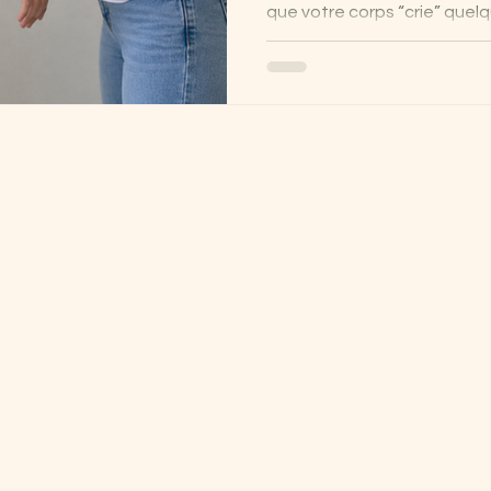
que votre corps “crie” quel
comprenez pas toujours ? La
approche douce qui permet d
corps, les émotions, le men
fonctionnement afin d’aider
meilleur équilibre global. D
consultent aujourd’hui un k